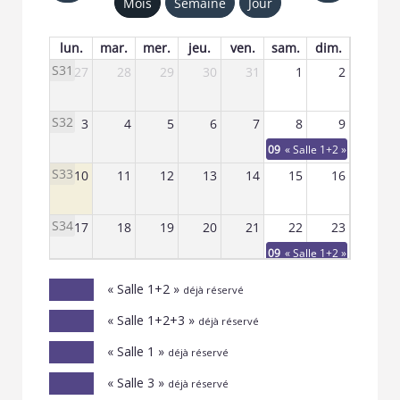
Mois
Semaine
Jour
lun.
mar.
mer.
jeu.
ven.
sam.
dim.
S31
27
28
29
30
31
1
2
S32
3
4
5
6
7
8
9
09 h
« Salle 1+2 » réservé
S33
10
11
12
13
14
15
16
S34
17
18
19
20
21
22
23
09 h
« Salle 1+2 » réservé
S35
24
25
26
27
28
29
30
« Salle 1+2 »
déjà réservé
09 h
« Salle 1+2+3 » réservé
« Salle 1+2+3 »
déjà réservé
S36
31
1
2
3
4
5
6
« Salle 1 »
déjà réservé
09 h
« Salle 1+2 » réservé
« Salle 3 »
déjà réservé