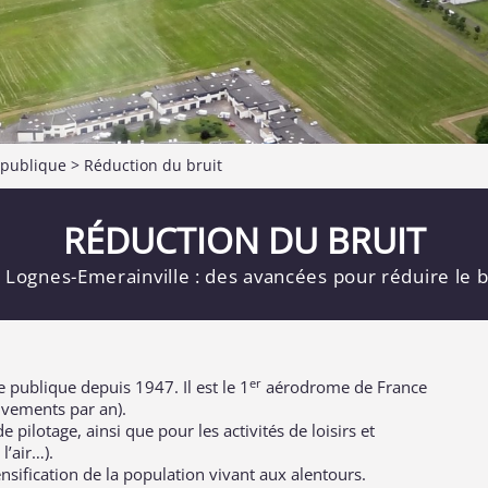
é publique
>
Réduction du bruit
RÉDUCTION DU BRUIT
ognes-Emerainville : des avancées pour réduire le b
er
 publique depuis 1947. Il est le 1
aérodrome de France
uvements par an).
e pilotage, ainsi que pour les activités de loisirs et
l’air…).
nsification de la population vivant aux alentours.