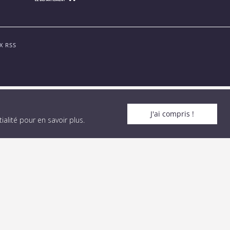
X RSS
J'ai compris !
alité pour en savoir plus
.