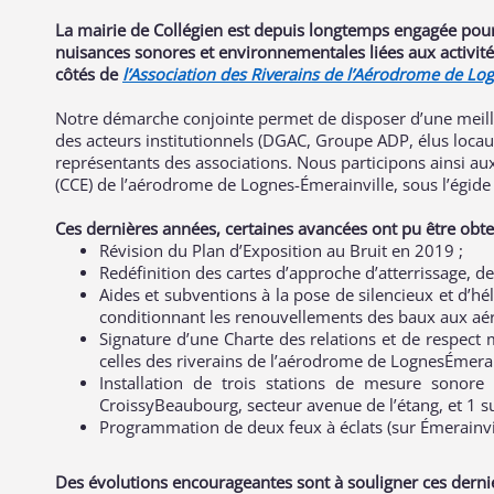
La mairie de Collégien est depuis longtemps engagée pour p
nuisances sonores et environnementales liées aux activi
côtés de
l’Association des Riverains de l’Aérodrome de Lo
Notre démarche conjointe permet de disposer d’une meilleu
des acteurs institutionnels (DGAC, Groupe ADP, élus locau
représentants des associations. Nous participons ainsi a
(CCE) de l’aérodrome de Lognes-Émerainville, sous l’égide
Ces dernières années, certaines avancées ont pu être obte
Révision du Plan d’Exposition au Bruit en 2019 ;
Redéfinition des cartes d’approche d’atterrissage, de 
Aides et subventions à la pose de silencieux et d’hél
conditionnant les renouvellements des baux aux aér
Signature d’une Charte des relations et de respect mu
celles des riverains de l’aérodrome de LognesÉmerai
Installation de trois stations de mesure sonore 
CroissyBeaubourg, secteur avenue de l’étang, et 1 s
Programmation de deux feux à éclats (sur Émerainvil
Des évolutions encourageantes sont à souligner ces derni