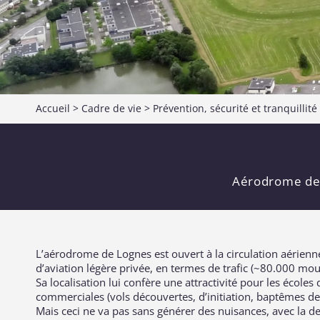
Accueil
>
Cadre de vie
>
Prévention, sécurité et tranquillit
Aérodrome de L
L’aérodrome de Lognes est ouvert à la circulation aérienne
d’aviation légère privée, en termes de trafic (~80.000 mo
Sa localisation lui confère une attractivité pour les écoles d
commerciales (vols découvertes, d’initiation, baptêmes de 
Mais ceci ne va pas sans générer des nuisances, avec la de