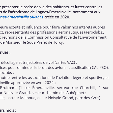
réserver le cadre de vie des habitants, et lutter contre les
tés de l’aérodrome de Lognes-Émerainville, notamment aux
gnes-Émerainville (ARALE)
, créée en 2020.
re écoute et influence pour faire valoir nos intérêts auprès
x), représentants des professions aéronautiques (aéroclubs),
ux réunions de la Commission Consultative de l’Environnement
 de Monsieur le Sous-Préfet de Torcy.
nues :
décollage et trajectoires de vol (cartes VAC) ;
ices pour diminuer le bruit des avions (classification CALIPSO),
oclubs ;
tuel entre les associations de l’aviation légère et sportive, et
nville approuvée en avril 2022 ;
Bruitparif (1 sur Émerainville, secteur rue Churchill, 1 sur
ur Noisy-le-Grand, secteur chemin de l’Aubépine) ;
le, secteur Malnoue, et sur Noisyle-Grand, parc des Yvris).
ers mois :