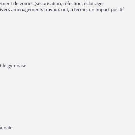
ent de voiries (sécurisation, réfection, éclairage,
t divers aménagements travaux ont, à terme, un impact positif
nt le gymnase
munale