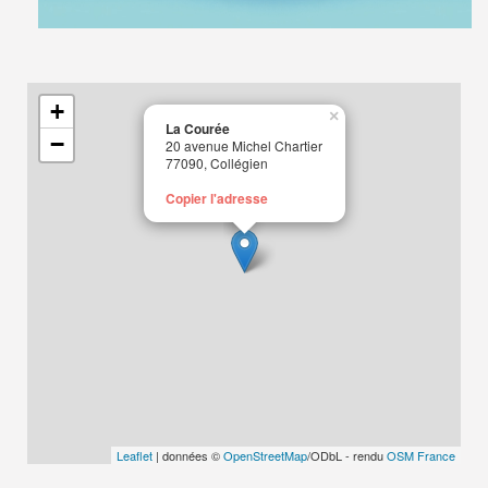
+
×
La Courée
−
20 avenue Michel Chartier
77090, Collégien
Copier l'adresse
Leaflet
| données ©
OpenStreetMap
/ODbL - rendu
OSM France