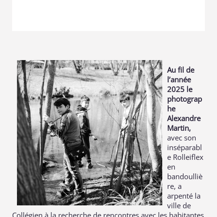
Au fil de
l’année
2025 le
photograp
he
Alexandre
Martin,
avec son
inséparabl
e Rolleiflex
en
bandoulliè
re, a
arpenté la
ville de
Collégien à la recherche de rencontres avec les habitantes