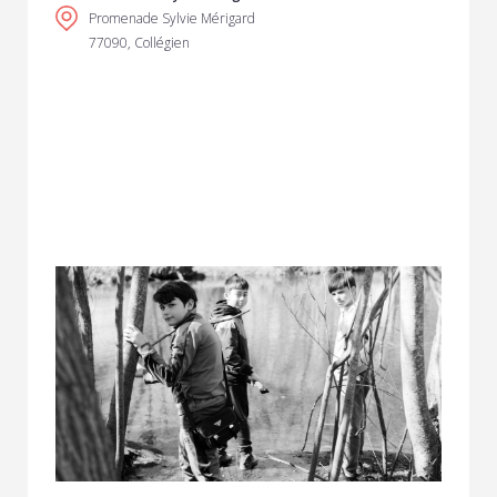
Promenade Sylvie Mérigard
77090, Collégien