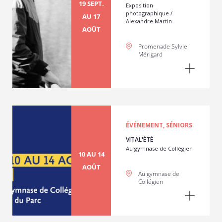
19 SEPT.
Exposition
photographique /
AU 17
Alexandre Martin
AOÛT
Promenade Sylvie
Mérigard
ÉVÉNEMENT, SÉNIORS
VITAL'ÉTÉ
Au gymnase de Collégien
10 AU 14
AOÛT
Au gymnase de
Collégien