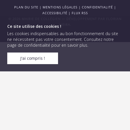
PLAN DU SITE
|
MENTIONS LÉGALES
|
CONFIDENTIALITÉ
|
ACCESSIBILITÉ
|
FLUX RSS
© 2026 MAIRIE DE COLLÉGIEN — DÉVELOPPEMENT PAR
FLORIAN
VIEIRA
.
Ce site utilise des cookies !
Les cookies indispensables au bon fonctionnement du site
ne nécessitent pas votre consentement.
Consultez notre
page de confidentialité pour en savoir plus
.
J'ai compris !